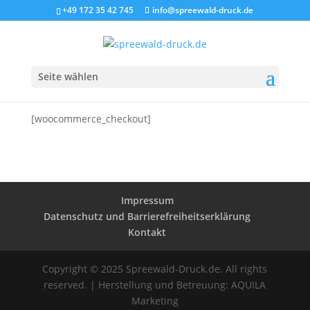
+49 172 35 42 745
info@spreewald-druck.de
Seite wählen
[woocommerce_checkout]
Impressum
Datenschutz und Barrierefreiheitserklärung
Kontakt
Copyright © 2025 Spreewald-Druck.de. All rights
reserved. | Herstellung und Betreuung: AQUILA
Marketing