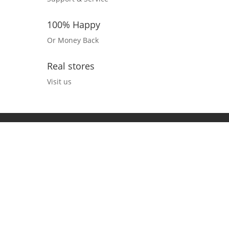
100% Happy
Or Money Back
Real stores
Visit us
Impressum
Datenschutz und Barrierefreiheitserklärung
Kontakt
Copyright © 2025 Spreewald-Druck.de. All rights
reserved. | Herstellung und Betreuung: AQUILA
Marketing
Diese Website benutzt Cookies. Wenn du die Website weiter nutzt,